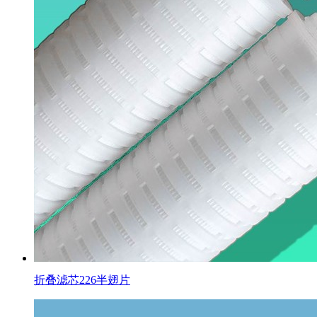
折叠滤芯226半翅片