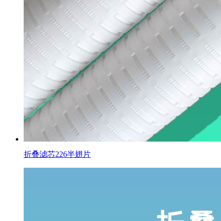
折叠滤芯226半翅片