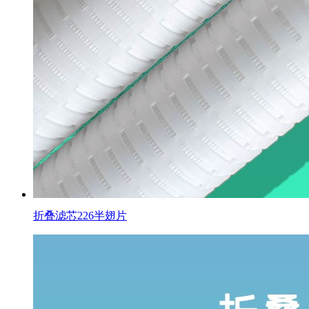
折叠滤芯226半翅片