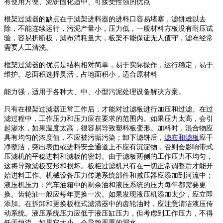
有使用方便、泥饼固化适中、可接受性强的优点
根架过滤器的缺点在于滤架进料器的进料口容易堵塞，滤饼难以去
除，不能连续运行，污泥产量小，压力低，一般材料方板没有耐压试
验，容易折断板，滤布消耗量大，板架不能保证无人值守，滤布经常
需要人工清洗。
框架过滤器的优点是结构相对简单，易于实际操作，运行稳定，易于
维护。总面积选择灵活，占地面积小，适合原材料
能力强，适用于各种大、中、小型污泥处理设备解决方案。
只有在根架过滤器正常工作后，才能对过滤板进行加压和过滤。在过
滤过程中，工作压力和压力应在要求的范围内。如果压力太高，会引
起渗水，如果温度太高，很容易导致塑料板变形。加料时，混合物应
具有均匀的浓度值，不应被污垢污染；卸下滤饼后，
滤布和滤板
应干
净整洁，突出表面或进料安全通道上不应有沉淀物，否则会影响带式
压滤机的平稳进料和滤板的密封。由于滤板两侧的工作压力不均匀，
这将导致滤板变形和损坏。板柜过滤机只有在一切正常调整后才能开
始进料工作。机械设备压力传递系统部件和减压器应添加到河流中；
液压机压力：汽车油箱中的剩余油和液压系统的压力每年都需要更
换。齿轮油一般应每年更换一次。如果发现液压机添加太少，应立即
添加。在拆卸和更换板框式滤清器中的齿轮油时，应注意清洁液压传
动系统。液压系统压力应低于液压缸压力，但考虑到工作压力，不得
低于恒流。如果它太小，会导致严重的漏水，